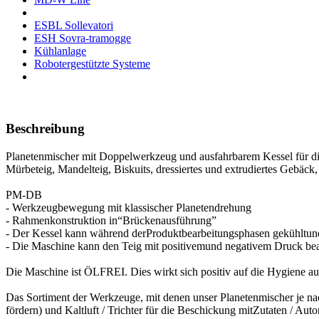
ESBL Sollevatori
ESH Sovra-tramogge
Kühlanlage
Robotergestützte Systeme
Beschreibung
Planetenmischer mit Doppelwerkzeug und ausfahrbarem Kessel für di
Mürbeteig, Mandelteig, Biskuits, dressiertes und extrudiertes Gebäc
PM-DB
- Werkzeugbewegung mit klassischer Planetendrehung
- Rahmenkonstruktion in“Brückenausführung”
- Der Kessel kann während derProduktbearbeitungsphasen gekühltu
- Die Maschine kann den Teig mit positivemund negativem Druck bea
Die Maschine ist ÖLFREI. Dies wirkt sich positiv auf die Hygiene aus
Das Sortiment der Werkzeuge, mit denen unser Planetenmischer je nac
fördern) und Kaltluft / Trichter für die Beschickung mitZutaten / Au