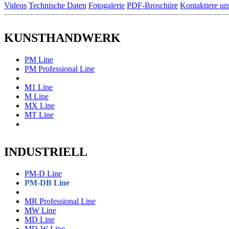
Videos
Technische Daten
Fotogalerie
PDF-Broschüre
Kontaktiere un
KUNSTHANDWERK
PM Line
PM Professional Line
M1 Line
M Line
MX Line
MT Line
INDUSTRIELL
PM-D Line
PM-DB Line
MR Professional Line
MW Line
MD Line
MD-W Line