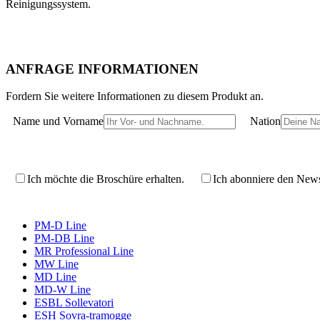
Reinigungssystem.
ANFRAGE INFORMATIONEN
Fordern Sie weitere Informationen zu diesem Produkt an.
Name und Vorname
Nation
Ich möchte die Broschüre erhalten.
Ich abonniere den Newsl
PM-D Line
PM-DB Line
MR Professional Line
MW Line
MD Line
MD-W Line
ESBL Sollevatori
ESH Sovra-tramogge